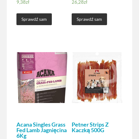
9,38
zł
26,28
zł
Sprawdź sam
Sprawdź sam
Acana Singles Grass
Petner Strips Z
Fed Lamb Jagnięcina
Kaczką 500G
6Kg