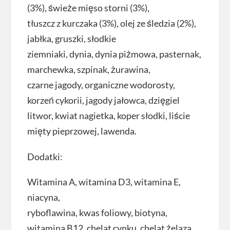
(3%), świeże mięso storni (3%),
tłuszcz z kurczaka (3%), olej ze śledzia (2%),
jabłka, gruszki, słodkie
ziemniaki, dynia, dynia piżmowa, pasternak,
marchewka, szpinak, żurawina,
czarne jagody, organiczne wodorosty,
korzeń cykorii, jagody jałowca, dzięgiel
litwor, kwiat nagietka, koper słodki, liście
mięty pieprzowej, lawenda.
Dodatki:
Witamina A, witamina D3, witamina E,
niacyna,
ryboflawina, kwas foliowy, biotyna,
witamina B12, chelat cynku, chelat żelaza,