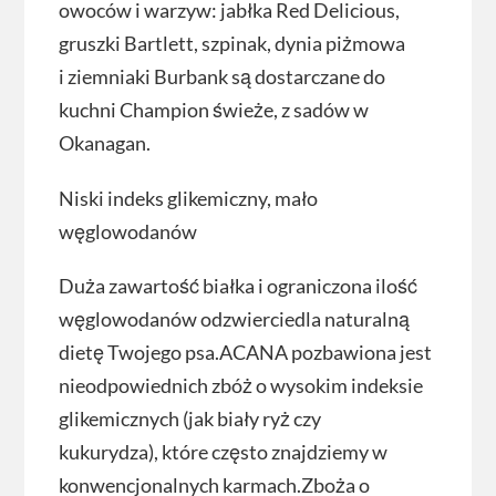
owoców i warzyw: jabłka Red Delicious,
gruszki Bartlett, szpinak, dynia piżmowa
i ziemniaki Burbank są dostarczane do
kuchni Champion świeże, z sadów w
Okanagan.
Niski indeks glikemiczny, mało
węglowodanów
Duża zawartość białka i ograniczona ilość
węglowodanów odzwierciedla naturalną
dietę Twojego psa.ACANA pozbawiona jest
nieodpowiednich zbóż o wysokim indeksie
glikemicznych (jak biały ryż czy
kukurydza), które często znajdziemy w
konwencjonalnych karmach.Zboża o