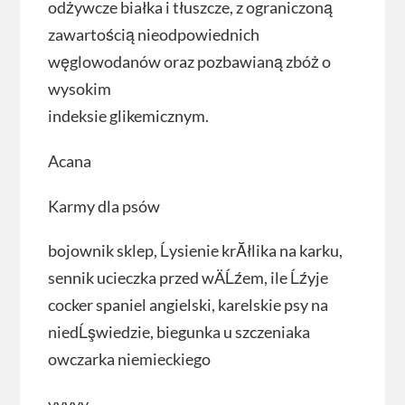
odżywcze białka i tłuszcze, z ograniczoną
zawartością nieodpowiednich
węglowodanów oraz pozbawianą zbóż o
wysokim
indeksie glikemicznym.
Acana
Karmy dla psów
bojownik sklep, Ĺysienie krĂłlika na karku,
sennik ucieczka przed wÄĹźem, ile Ĺźyje
cocker spaniel angielski, karelskie psy na
niedĹşwiedzie, biegunka u szczeniaka
owczarka niemieckiego
yyyyy