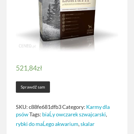
521,84
zł
Sprawdź sam
SKU:
c88fe681dfb3
Category:
Karmy dla
psów
Tags:
biaĹy owczarek szwajcarski
,
rybki do maĹego akwarium
,
skalar