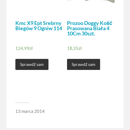
Kmc X9 Ept Srebrny
Prozoo Doggy Kość
Biegów 9 Ogniw 114
Prasowana Biała 4
10Cm 30szt.
124,99
zł
18,35
zł
Sprawdź sam
Sprawdź sam
13 marca 2014