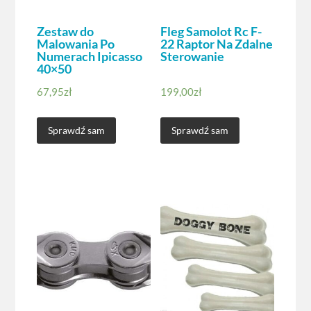
Zestaw do
Fleg Samolot Rc F-
Malowania Po
22 Raptor Na Zdalne
Numerach Ipicasso
Sterowanie
40×50
67,95
zł
199,00
zł
Sprawdź sam
Sprawdź sam