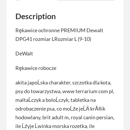
Description
Rękawice ochronne PREMIUM Dewalt
DPG41 rozmiar LRozmiar L (9-10)
DeWalt
Rękawice robocze
akita japoĹska charakter, szczotka dla kota,
psy do towarzystwa, www terrarium com pl,
maltaĹczyk a boloĹczyk, tabletka na
odrobaczenie psa, co moĹźe jeĹÄ krĂłlik
hodowlany, brit adult m, royal canin persian,
ile Ĺźyje Ĺwinka morska rozetka, ile