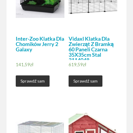
Inter-Zoo Klatka Dla
Vidaxl Klatka Dla
Chomików Jerry 2
Zwierząt Z Bramką
Galaxy
60 Paneli Czarna
35X35cm Stal
3114048
141,59
zł
619,59
zł
Sprawdź sam
Sprawdź sam