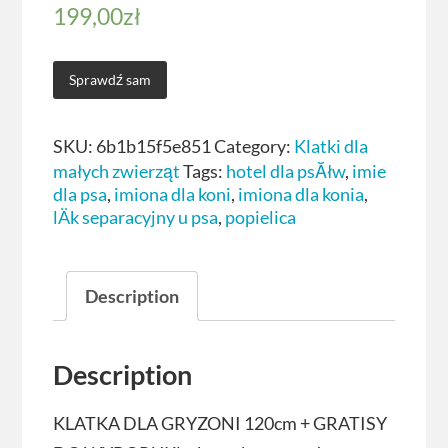
199,00
zł
Sprawdź sam
SKU:
6b1b15f5e851
Category:
Klatki dla
małych zwierząt
Tags:
hotel dla psĂłw
,
imie
dla psa
,
imiona dla koni
,
imiona dla konia
,
lÄk separacyjny u psa
,
popielica
Description
Description
KLATKA DLA GRYZONI 120cm + GRATISY