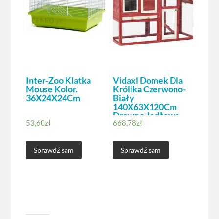
Inter-Zoo Klatka
Vidaxl Domek Dla
Mouse Kolor.
Królika Czerwono-
36X24X24Cm
Biały
140X63X120Cm
Drewno Jodłowe
53,60
zł
668,78
zł
Sprawdź sam
Sprawdź sam