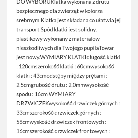
DO WYBORUKlatka wykonana z drutu
bezpiecznego dla zwierząt w kolorze
srebrnym.Klatka jest składana co ułatwia jej
transport.Spód klatki jest solidny,
plastikowy wykonany z materiałów
nieszkodliwych dla Twojego pupilaTowar
jest nowy.WYMIARY KLATKIdługość klatki
: 120cmszerokość klatki : 60cmwysokość
klatki : 43cmodstępy między prętami :
2,5cmgrubość drutu : 2,0mmwysokość
spodu : 16cm WYMIARY
DRZWICZEKwysokość drzwiczek górnych :
33cmszerokość drzwiczek górnych :
58cmwyskość drzwiczek frontowych :
16cmszerokość drzwiczek frontowych :