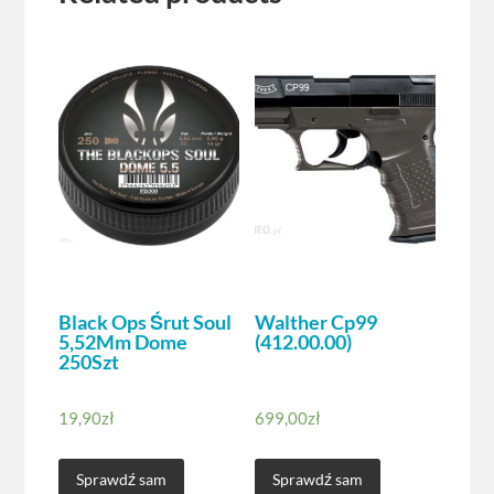
Black Ops Śrut Soul
Walther Cp99
5,52Mm Dome
(412.00.00)
250Szt
19,90
zł
699,00
zł
Sprawdź sam
Sprawdź sam