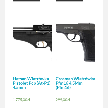
Hatsan Wiatrówka
Crosman Wiatrówka
Pistolet Pcp (At-P1)
Pfm16 4,5Mm
4.5mm
(Pfm16)
1 775,00
zł
299,00
zł