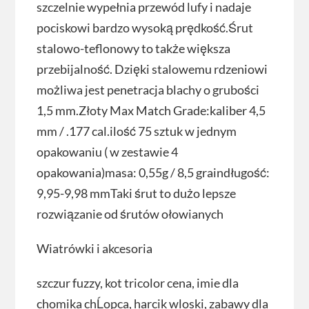
szczelnie wypełnia przewód lufy i nadaje
pociskowi bardzo wysoką prędkość.Śrut
stalowo-teflonowy to także większa
przebijalność. Dzięki stalowemu rdzeniowi
możliwa jest penetracja blachy o grubości
1,5 mm.Złoty Max Match Grade:kaliber 4,5
mm / .177 cal.ilość 75 sztuk w jednym
opakowaniu ( w zestawie 4
opakowania)masa: 0,55g / 8,5 graindługość:
9,95-9,98 mmTaki śrut to dużo lepsze
rozwiązanie od śrutów ołowianych
Wiatrówki i akcesoria
szczur fuzzy, kot tricolor cena, imie dla
chomika chĹopca, harcik wloski, zabawy dla