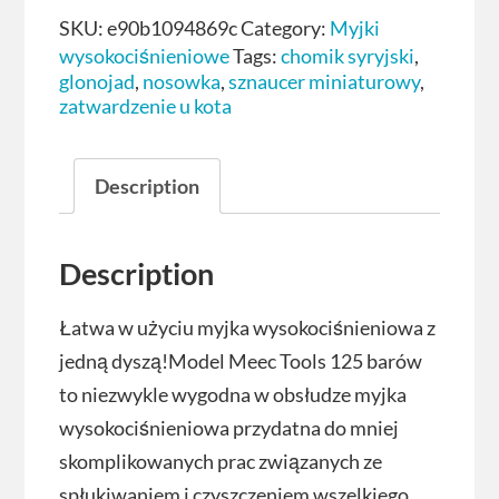
SKU:
e90b1094869c
Category:
Myjki
wysokociśnieniowe
Tags:
chomik syryjski
,
glonojad
,
nosowka
,
sznaucer miniaturowy
,
zatwardzenie u kota
Description
Description
Łatwa w użyciu myjka wysokociśnieniowa z
jedną dyszą!Model Meec Tools 125 barów
to niezwykle wygodna w obsłudze myjka
wysokociśnieniowa przydatna do mniej
skomplikowanych prac związanych ze
spłukiwaniem i czyszczeniem wszelkiego