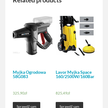
Myjka Ogrodowa
Lavor Myjka Space
58G083
160/2500W/160Bar
325,90
zł
825,49
zł
Sprawdź sam
Sprawdź sam