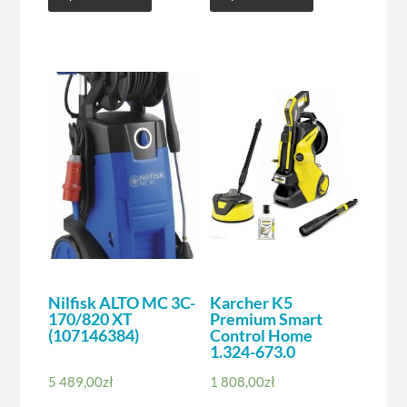
Nilfisk ALTO MC 3C-
Karcher K5
170/820 XT
Premium Smart
(107146384)
Control Home
1.324-673.0
5 489,00
zł
1 808,00
zł