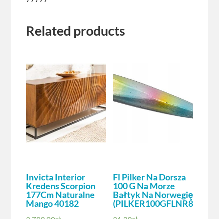
Related products
Invicta Interior
Fl Pilker Na Dorsza
Kredens Scorpion
100 G Na Morze
177Cm Naturalne
Bałtyk Na Norwegię
Mango 40182
(PILKER100GFLNR8)