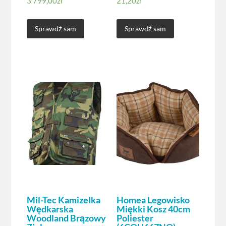
3 799,00
zł
21,20
zł
Sprawdź sam
Sprawdź sam
Mil-Tec Kamizelka
Homea Legowisko
Wędkarska
Miękki Kosz 40cm
Woodland Brązowy
Poliester