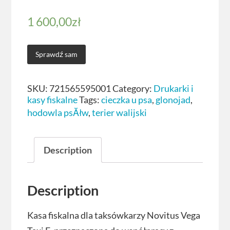
1 600,00
zł
Sprawdź sam
SKU:
721565595001
Category:
Drukarki i
kasy fiskalne
Tags:
cieczka u psa
,
glonojad
,
hodowla psĂłw
,
terier walijski
Description
Description
Kasa fiskalna dla taksówkarzy Novitus Vega