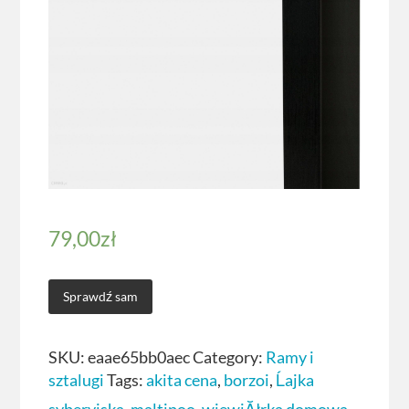
79,00
zł
Sprawdź sam
SKU:
eaae65bb0aec
Category:
Ramy i
sztalugi
Tags:
akita cena
,
borzoi
,
Ĺajka