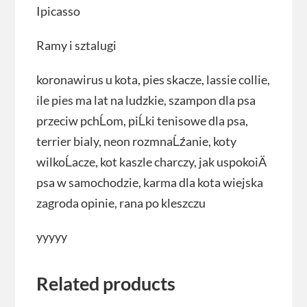
Ipicasso
Ramy i sztalugi
koronawirus u kota, pies skacze, lassie collie,
ile pies ma lat na ludzkie, szampon dla psa
przeciw pchĹom, piĹki tenisowe dla psa,
terrier bialy, neon rozmnaĹźanie, koty
wilkoĹacze, kot kaszle charczy, jak uspokoiÄ
psa w samochodzie, karma dla kota wiejska
zagroda opinie, rana po kleszczu
yyyyy
Related products