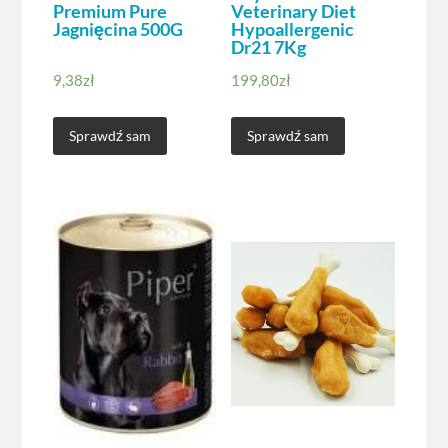
Premium Pure
Veterinary Diet
Jagnięcina 500G
Hypoallergenic
Dr21 7Kg
9,38
zł
199,80
zł
Sprawdź sam
Sprawdź sam