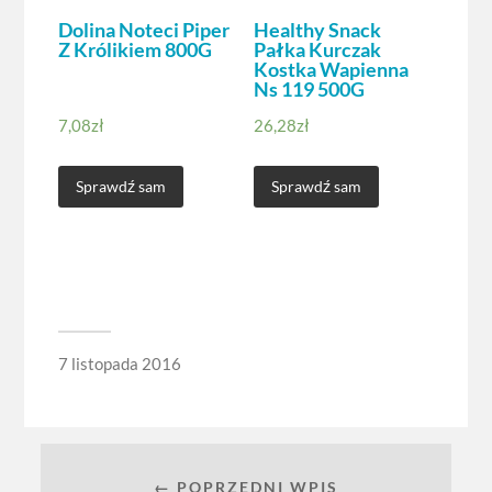
Dolina Noteci Piper
Healthy Snack
Z Królikiem 800G
Pałka Kurczak
Kostka Wapienna
Ns 119 500G
7,08
zł
26,28
zł
Sprawdź sam
Sprawdź sam
7 listopada 2016
← POPRZEDNI WPIS