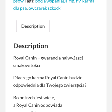
psów
Tags:
bocja wspaniaĹa
,
fip
,
fiv
,
karma
dla psa
,
owczarek szkocki
Description
Description
Royal Canin – gwarancja najwyższej
smakowitości
Dlaczego karma Royal Canin będzie
odpowiednia dla Twojego zwierzęcia?
Bo potrzeb jest wiele,
a Royal Canin odpowiada