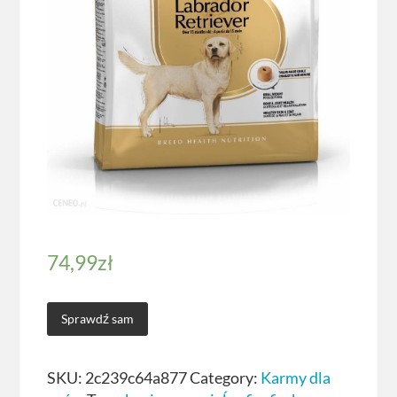
74,99
zł
Sprawdź sam
SKU:
2c239c64a877
Category:
Karmy dla