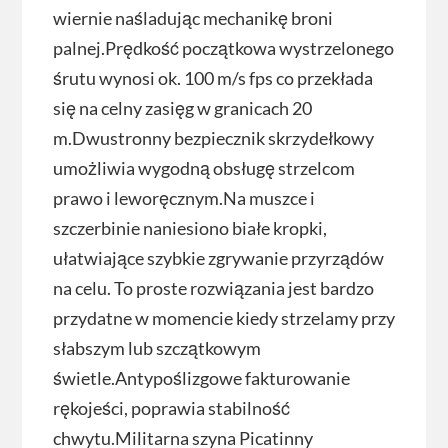
wiernie naśladując mechanikę broni
palnej.Prędkość początkowa wystrzelonego
śrutu wynosi ok. 100 m/s fps co przekłada
się na celny zasięg w granicach 20
m.Dwustronny bezpiecznik skrzydełkowy
umożliwia wygodną obsługę strzelcom
prawo i leworęcznym.Na muszce i
szczerbinie naniesiono białe kropki,
ułatwiające szybkie zgrywanie przyrządów
na celu. To proste rozwiązania jest bardzo
przydatne w momencie kiedy strzelamy przy
słabszym lub szczątkowym
świetle.Antypoślizgowe fakturowanie
rękojeści, poprawia stabilność
chwytu.Militarna szyna Picatinny