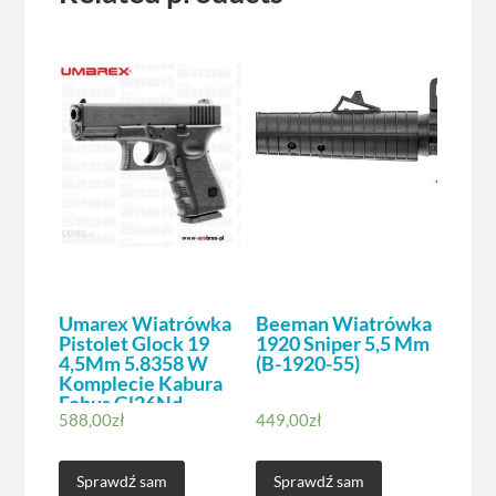
Umarex Wiatrówka
Beeman Wiatrówka
Pistolet Glock 19
1920 Sniper 5,5 Mm
4,5Mm 5.8358 W
(B-1920-55)
Komplecie Kabura
Fobus Gl26Nd
588,00
zł
449,00
zł
Sprawdź sam
Sprawdź sam