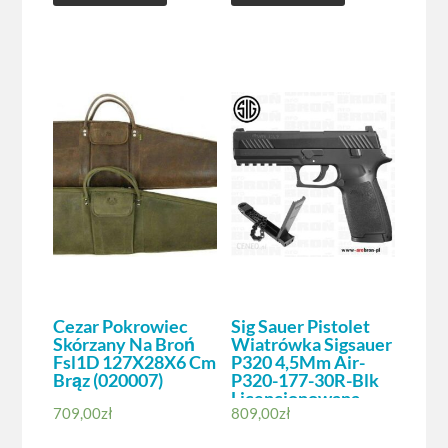
Cezar Pokrowiec
Sig Sauer Pistolet
Skórzany Na Broń
Wiatrówka Sigsauer
Fsl1D 127X28X6 Cm
P320 4,5Mm Air-
Brąz (020007)
P320-177-30R-Blk
Licencjonowana
709,00
zł
809,00
zł
Replika Magazynek
30X Śrut Diabolo