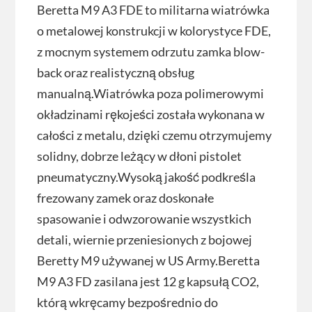
Beretta M9 A3 FDE to militarna wiatrówka
o metalowej konstrukcji w kolorystyce FDE,
z mocnym systemem odrzutu zamka blow-
back oraz realistyczną obsług
manualną.Wiatrówka poza polimerowymi
okładzinami rękojeści została wykonana w
całości z metalu, dzięki czemu otrzymujemy
solidny, dobrze leżący w dłoni pistolet
pneumatyczny.Wysoką jakość podkreśla
frezowany zamek oraz doskonałe
spasowanie i odwzorowanie wszystkich
detali, wiernie przeniesionych z bojowej
Beretty M9 używanej w US Army.Beretta
M9 A3 FD zasilana jest 12 g kapsułą CO2,
którą wkręcamy bezpośrednio do