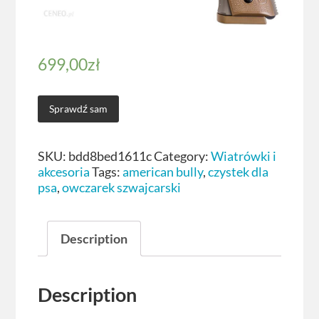
699,00
zł
Sprawdź sam
SKU:
bdd8bed1611c
Category:
Wiatrówki i
akcesoria
Tags:
american bully
,
czystek dla
psa
,
owczarek szwajcarski
Description
Description