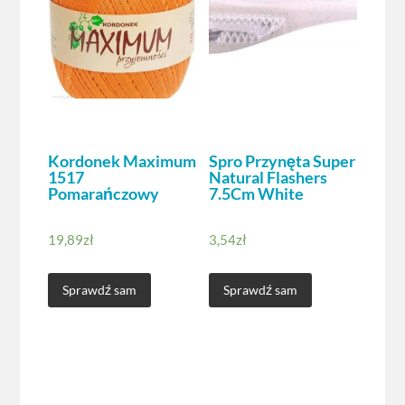
Kordonek Maximum
Spro Przynęta Super
1517
Natural Flashers
Pomarańczowy
7.5Cm White
19,89
zł
3,54
zł
Sprawdź sam
Sprawdź sam