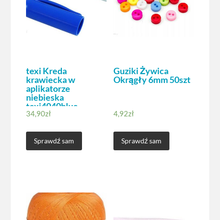
texi Kreda
Guziki Żywica
krawiecka w
Okrągły 6mm 50szt
aplikatorze
niebieska
texi4040blue
34,90
zł
4,92
zł
Sprawdź sam
Sprawdź sam