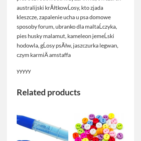
australijski krĂłtkowĹosy, kto zjada
kleszcze, zapalenie ucha u psa domowe
sposoby forum, ubranko dla maltaĹczyka,
pies husky malamut, kameleon jemeĹski
hodowla, gĹosy psĂłw, jaszczurka legwan,
czym karmiÄ amstaffa
yyyyy
Related products