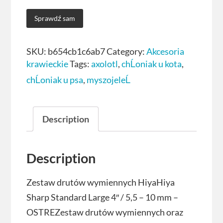
Sprawdź sam
SKU:
b654cb1c6ab7
Category:
Akcesoria
krawieckie
Tags:
axolotl
,
chĹoniak u kota
,
chĹoniak u psa
,
myszojeleĹ
Description
Description
Zestaw drutów wymiennych HiyaHiya
Sharp Standard Large 4″ / 5,5 – 10 mm –
OSTREZestaw drutów wymiennych oraz