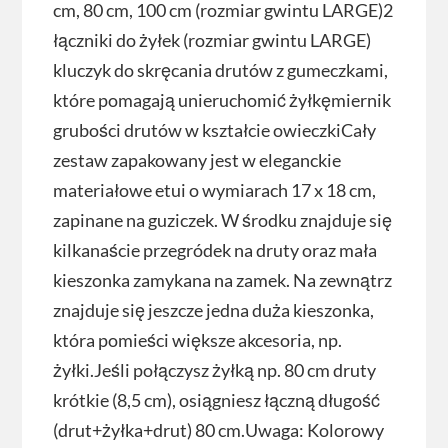
cm, 80 cm, 100 cm (rozmiar gwintu LARGE)2
łączniki do żyłek (rozmiar gwintu LARGE)
kluczyk do skręcania drutów z gumeczkami,
które pomagają unieruchomić żyłkęmiernik
grubości drutów w kształcie owieczkiCały
zestaw zapakowany jest w eleganckie
materiałowe etui o wymiarach 17 x 18 cm,
zapinane na guziczek. W środku znajduje się
kilkanaście przegródek na druty oraz mała
kieszonka zamykana na zamek. Na zewnątrz
znajduje się jeszcze jedna duża kieszonka,
która pomieści większe akcesoria, np.
żyłki.Jeśli połączysz żyłką np. 80 cm druty
krótkie (8,5 cm), osiągniesz łączną długość
(drut+żyłka+drut) 80 cm.Uwaga: Kolorowy