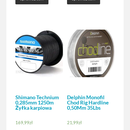
Shimano Technium
Delphin Monofil
0,285mm 1250m
Chod Rig Hardline
Żyłka karpiowa
0,50Mm 35Lbs
169,99
zł
21,99
zł