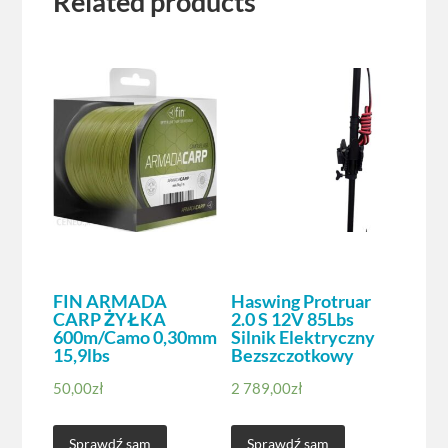
Related products
FIN ARMADA
Haswing Protruar
CARP ŻYŁKA
2.0 S 12V 85Lbs
600m/Camo 0,30mm
Silnik Elektryczny
15,9lbs
Bezszczotkowy
50,00
zł
2 789,00
zł
Sprawdź sam
Sprawdź sam