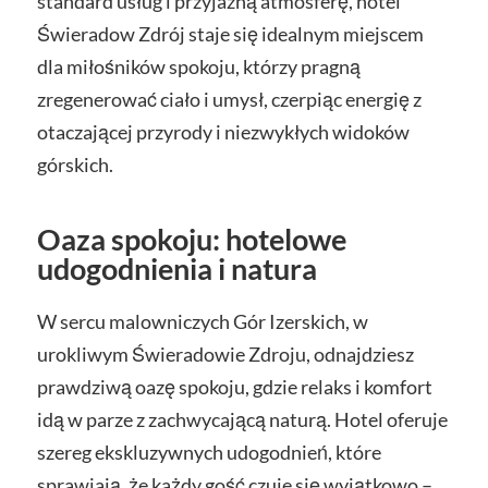
standard usług i przyjazną atmosferę, hotel
Świeradow Zdrój staje się idealnym miejscem
dla miłośników spokoju, którzy pragną
zregenerować ciało i umysł, czerpiąc energię z
otaczającej przyrody i niezwykłych widoków
górskich.
Oaza spokoju: hotelowe
udogodnienia i natura
W sercu malowniczych Gór Izerskich, w
urokliwym Świeradowie Zdroju, odnajdziesz
prawdziwą oazę spokoju, gdzie relaks i komfort
idą w parze z zachwycającą naturą. Hotel oferuje
szereg ekskluzywnych udogodnień, które
sprawiają, że każdy gość czuje się wyjątkowo –