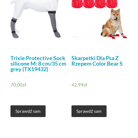
Trixie Protective Sock
Skarpetki Dla Psa Z
silicone M: 8 cm/35 cm
Rzepem Color Bear S
grey (TX19432)
70,00
zł
42,99
zł
Sprawdź sam
Sprawdź sam