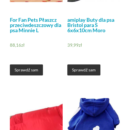
For Fan Pets Płaszcz
amiplay Buty dla psa
przeciwdeszczowy dla
Bristol para S
psa Minnie L
6x6x10cm Moro
88,16
zł
39,99
zł
Sprawdź sam
Sprawdź sam