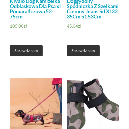
Kivalo Dog Kamizelka
Doggydolly
Odblaskowa Dla Psa xl
Spódniczka Z Szelkami
Pomarańczowa 53-
Ciemny Jeans Sd Xl 33
75cm
35Cm 51 53Cm
105,00
zł
45,04
zł
Sprawdź sam
Sprawdź sam