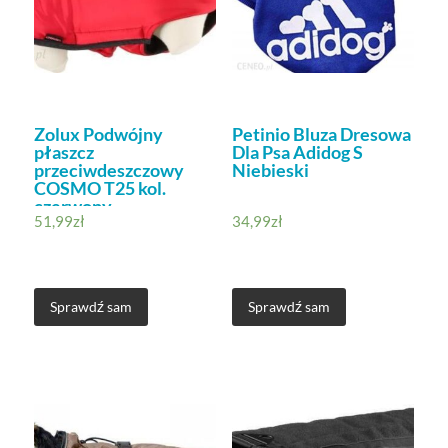
Zolux Podwójny
Petinio Bluza Dresowa
płaszcz
Dla Psa Adidog S
przeciwdeszczowy
Niebieski
COSMO T25 kol.
czerwony
51,99
zł
34,99
zł
(411497RGE)
Sprawdź sam
Sprawdź sam