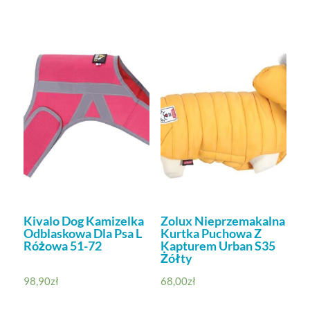
Kivalo Dog Kamizelka
Zolux Nieprzemakalna
Odblaskowa Dla Psa L
Kurtka Puchowa Z
Różowa 51-72
Kapturem Urban S35
Żółty
98,90
zł
68,00
zł