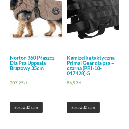
Norton 360 Płaszcz
Kamizelka taktyczna
Dla Psa Uppsala
Primal Gear dla psa –
Brązowy 35cm
czarna (PRI-18-
017428) G
207,25
zł
86,99
zł
Sprawdź sam
Sprawdź sam