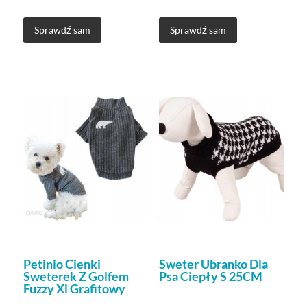
Sprawdź sam
Sprawdź sam
Petinio Cienki
Sweter Ubranko Dla
Sweterek Z Golfem
Psa Ciepły S 25CM
Fuzzy Xl Grafitowy