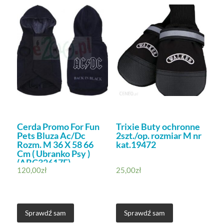
Cerda Promo For Fun
Trixie Buty ochronne
Pets Bluza Ac/Dc
2szt./op. rozmiar M nr
Rozm. M 36 X 58 66
kat.19472
Cm ( Ubranko Psy )
(ABC32617E)
120,00
zł
25,00
zł
Sprawdź sam
Sprawdź sam