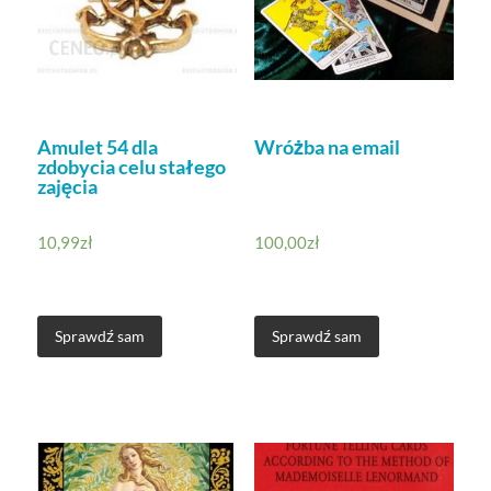
Amulet 54 dla
Wróżba na email
zdobycia celu stałego
zajęcia
10,99
zł
100,00
zł
Sprawdź sam
Sprawdź sam