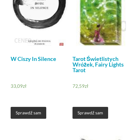
W Ciszy In Silence
Tarot Świetlistych
Wróżek, Fairy Lights
Tarot
33,09
zł
72,59
zł
Sprawdź sam
Sprawdź sam