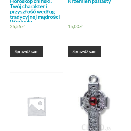
Horoskop chiński.
Krzemień pasiasty
Twój charakter i
przyszłość według
tradycyjnej mądrości
Wschodu.
25,55
zł
15,00
zł
Sprawdź sam
Sprawdź sam