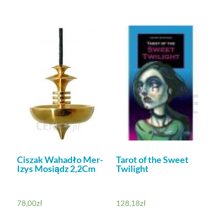
Ciszak Wahadło Mer-
Tarot of the Sweet
Izys Mosiądz 2,2Cm
Twilight
78,00
zł
128,18
zł