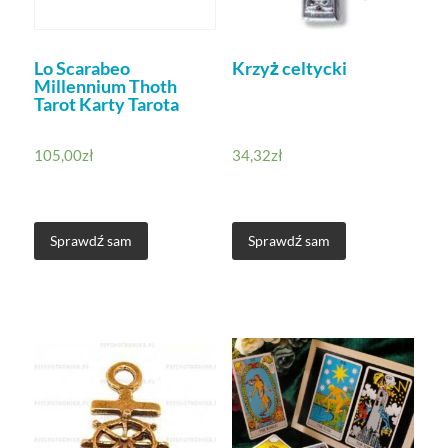
Lo Scarabeo
Krzyż celtycki
Millennium Thoth
Tarot Karty Tarota
105,00
zł
34,32
zł
Sprawdź sam
Sprawdź sam