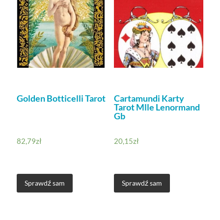
Golden Botticelli Tarot
Cartamundi Karty
Tarot Mlle Lenormand
Gb
82,79
zł
20,15
zł
Sprawdź sam
Sprawdź sam