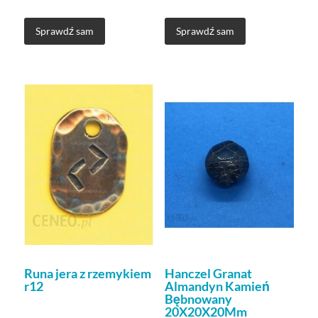
Sprawdź sam
Sprawdź sam
Runa jera z rzemykiem
Hanczel Granat
r12
Almandyn Kamień
Bębnowany
20X20X20Mm