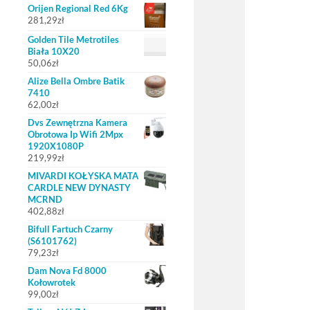
Orijen Regional Red 6Kg
281,29
zł
Golden Tile Metrotiles
Biała 10X20
50,06
zł
Alize Bella Ombre Batik
7410
62,00
zł
Dvs Zewnętrzna Kamera
Obrotowa Ip Wifi 2Mpx
1920X1080P
219,99
zł
MIVARDI KOŁYSKA MATA
CARDLE NEW DYNASTY
MCRND
402,88
zł
Bifull Fartuch Czarny
(S6101762)
79,23
zł
Dam Nova Fd 8000
Kołowrotek
99,00
zł