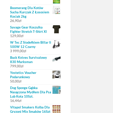
Boomerang Dla Kotów
Sucha Kurczak Z Łososiem
Kociak 2kg
26,90
zł
Savage Gear Koszulka
Fighter Stretch T-Shirt Xl
129,00
zł
W Tec Z Siodełkiem Billar Ii
500W 12 Czarny
3 999,00
zł
Buck Knives Survivalowy
830 Marksman
799,00
zł
Yestetics Voucher
Podarunkowy
50,00
zł
Dog Sponge Gąbka
Nasączona Mydłem Dla Psa
Lub Kota 10Szt.
16,44
zł
Vitapol Smakers Kolba Dla
Gryzoni Mix Smaków 16Szt