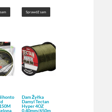
 sam
Sprawdź sam
Nihonto
Dam Żyłka
id
Damyl Tectan
 150M
Hyper 4OZ
ielona
0,40mm/650m