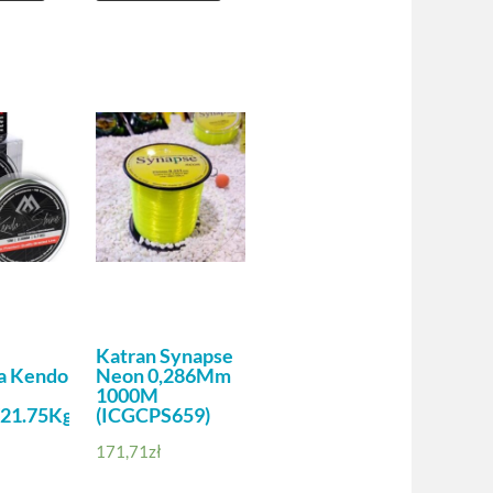
Katran Synapse
a Kendo
Neon 0,286Mm
1000M
21.75Kg/10M
(ICGCPS659)
171,71
zł