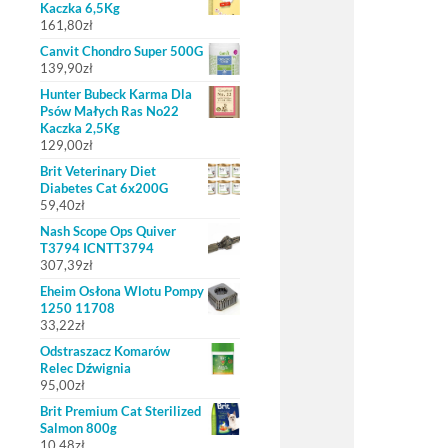
Kaczka 6,5Kg
161,80
zł
Canvit Chondro Super 500G
139,90
zł
Hunter Bubeck Karma Dla
Psów Małych Ras No22
Kaczka 2,5Kg
129,00
zł
Brit Veterinary Diet
Diabetes Cat 6x200G
59,40
zł
Nash Scope Ops Quiver
T3794 ICNTT3794
307,39
zł
Eheim Osłona Wlotu Pompy
1250 11708
33,22
zł
Odstraszacz Komarów
Relec Dźwignia
95,00
zł
Brit Premium Cat Sterilized
Salmon 800g
10,48
zł