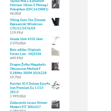
Tajima Nóż Z Łamanym
Ostrzem 18mm Z Płetwą I
Pokrętłem (DFC561NW1)
46,00
zł
Viking Gore-Tex Zimowe
Rękawiczki Windcross
170/21/5476/09
119,99
zł
Honda Umk 435E Ueet
2 070,00
zł
Buty adidas Originals
Forum Low - HQ1506
449,99
zł
Dragon Żyłka Megabaits
Obssession Method F
0.28Mm 300M 3026228
19,70
zł
Karcher SC4 Deluxe Easyfix
Iron Premium Eu 1.513-
281.0
1 999,00
zł
Zadaszenie tarasu Stimeo
Modern FIT 300x427