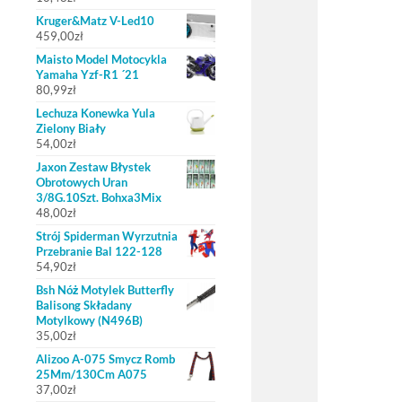
Kruger&Matz V-Led10
459,00
zł
Maisto Model Motocykla
Yamaha Yzf-R1 ´21
80,99
zł
Lechuza Konewka Yula
Zielony Biały
54,00
zł
Jaxon Zestaw Błystek
Obrotowych Uran
3/8G.10Szt. Bohxa3Mix
48,00
zł
Strój Spiderman Wyrzutnia
Przebranie Bal 122-128
54,90
zł
Bsh Nóż Motylek Butterfly
Balisong Składany
Motylkowy (N496B)
35,00
zł
Alizoo A-075 Smycz Romb
25Mm/130Cm A075
37,00
zł