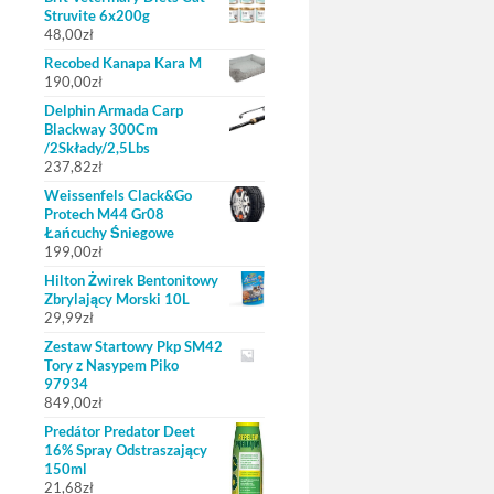
Struvite 6x200g
48,00
zł
Recobed Kanapa Kara M
190,00
zł
Delphin Armada Carp
Blackway 300Cm
/2Składy/2,5Lbs
237,82
zł
Weissenfels Clack&Go
Protech M44 Gr08
Łańcuchy Śniegowe
199,00
zł
Hilton Żwirek Bentonitowy
Zbrylający Morski 10L
29,99
zł
Zestaw Startowy Pkp SM42
Tory z Nasypem Piko
97934
849,00
zł
Predátor Predator Deet
16% Spray Odstraszający
150ml
21,68
zł