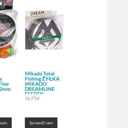
Mikado Total
a
Fishing ŻYŁKA
Fine
MIKADO
12mm
DREAMLINE
FEEDER
16,77
zł
0.28mm/9.73kg/150m
 sam
Sprawdź sam