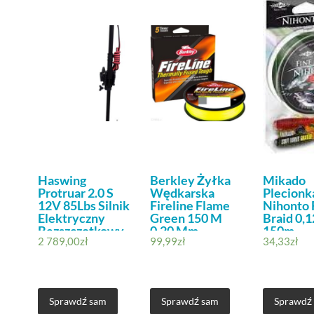
Haswing
Berkley Żyłka
Mikado
Protruar 2.0 S
Wędkarska
Plecionk
12V 85Lbs Silnik
Fireline Flame
Nihonto 
Elektryczny
Green 150 M
Braid 0,
Bezszczotkowy
0,20 Mm
150m
2 789,00
zł
99,99
zł
34,33
zł
(1553684)
Sprawdź sam
Sprawdź sam
Sprawdź