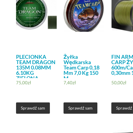
PLECIONKA
Żyłka
FIN AR
TEAM DRAGON
Wędkarska
CARP Ż
135M 0.08MM
Team Carp 0,18
600m/C
6.10KG
Mm 7,0 Kg 150
0,30mm 1
ZIELONA
M
75,00
zł
7,40
zł
50,00
zł
8967006621
Sprawdź sam
Sprawdź sam
Sprawdź