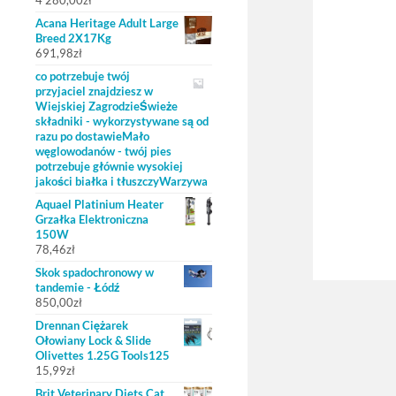
4 280,00
zł
Acana Heritage Adult Large
Breed 2X17Kg
691,98
zł
co potrzebuje twój
przyjaciel znajdziesz w
Wiejskiej ZagrodzieŚwieże
składniki - wykorzystywane są od
razu po dostawieMało
węglowodanów - twój pies
potrzebuje głównie wysokiej
jakości białka i tłuszczyWarzywa
Aquael Platinium Heater
Grzałka Elektroniczna
150W
78,46
zł
Skok spadochronowy w
tandemie - Łódź
850,00
zł
Drennan Ciężarek
Ołowiany Lock & Slide
Olivettes 1.25G Tools125
15,99
zł
Brit Veterinary Diets Cat