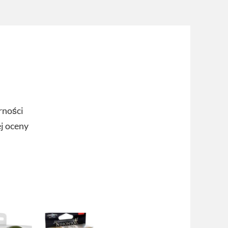
rności
ej oceny