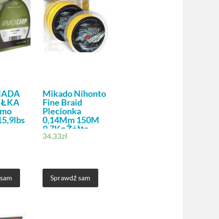
MADA
Mikado Nihonto
YŁKA
Fine Braid
amo
Plecionka
5,9lbs
0,14Mm 150M
9,7Kg Żółta
34,33
zł
(ICGCPS7558)
 sam
Sprawdź sam