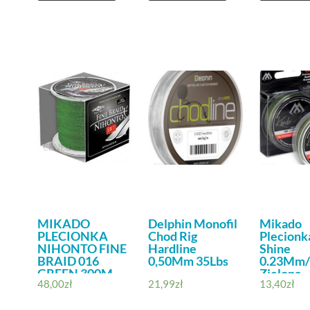
MIKADO
Delphin Monofil
Mikado
PLECIONKA
Chod Rig
Plecionk
NIHONTO FINE
Hardline
Shine
BRAID 016
0,50Mm 35Lbs
0.23Mm/
GREEN 300M
Zielona
48,00
zł
21,99
zł
13,40
zł
(Z20G016)