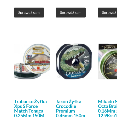
Sprawdź sam
Sprawdź sam
Sprawdź
Trabucco Żyłka
Jaxon Żyłka
Mikado 
Xps S Force
Crocodile
Octa Bra
Match Tonąca
Premium
0,16Mm
0.25Mm 150M
0,45mm 150m
12,9Kg Z