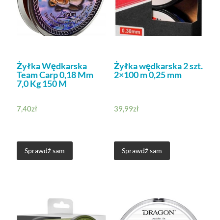
Żyłka Wędkarska
Żyłka wędkarska 2 szt.
Team Carp 0,18 Mm
2×100 m 0,25 mm
7,0 Kg 150 M
7,40
zł
39,99
zł
Sprawdź sam
Sprawdź sam