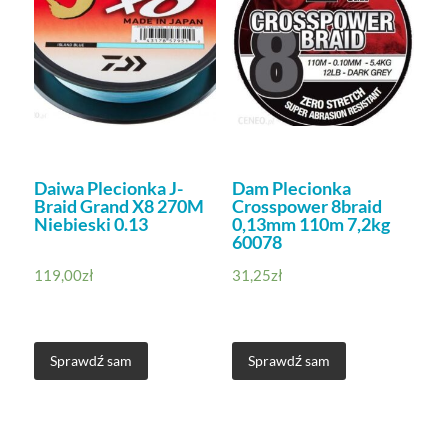
Daiwa Plecionka J-
Dam Plecionka
Braid Grand X8 270M
Crosspower 8braid
Niebieski 0.13
0,13mm 110m 7,2kg
60078
119,00
zł
31,25
zł
Sprawdź sam
Sprawdź sam