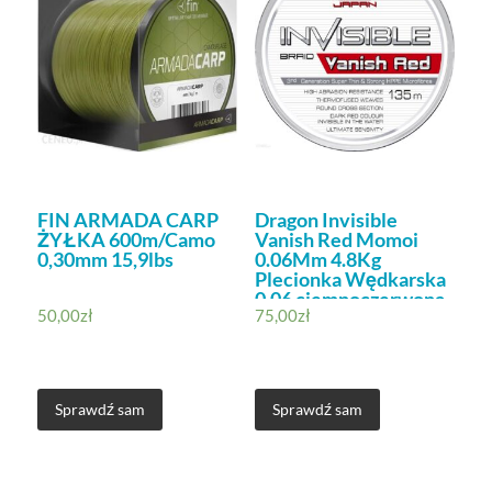
FIN ARMADA CARP
Dragon Invisible
ŻYŁKA 600m/Camo
Vanish Red Momoi
0,30mm 15,9lbs
0.06Mm 4.8Kg
Plecionka Wędkarska
0,06 ciemnoczerwona
50,00
zł
75,00
zł
Sprawdź sam
Sprawdź sam