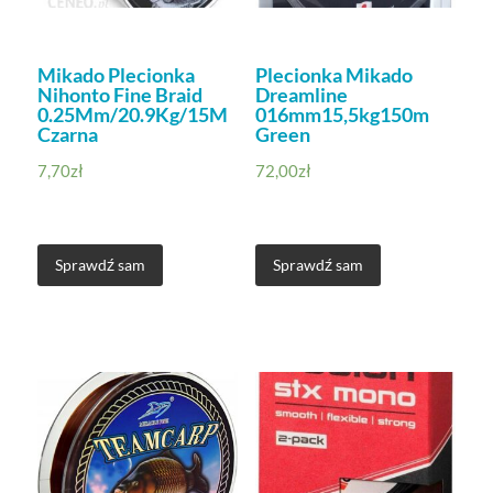
Mikado Plecionka
Plecionka Mikado
Nihonto Fine Braid
Dreamline
0.25Mm/20.9Kg/15M
016mm15,5kg150m
Czarna
Green
7,70
zł
72,00
zł
Sprawdź sam
Sprawdź sam