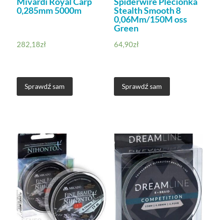
Mivardi Royal Carp
Spiderwire Plecionka
0,285mm 5000m
Stealth Smooth 8
0,06Mm/150M oss
Green
282,18
zł
64,90
zł
Sprawdź sam
Sprawdź sam