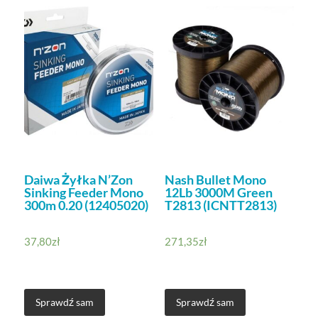
Daiwa Żyłka N’Zon
Nash Bullet Mono
Sinking Feeder Mono
12Lb 3000M Green
300m 0.20 (12405020)
T2813 (ICNTT2813)
37,80
zł
271,35
zł
Sprawdź sam
Sprawdź sam