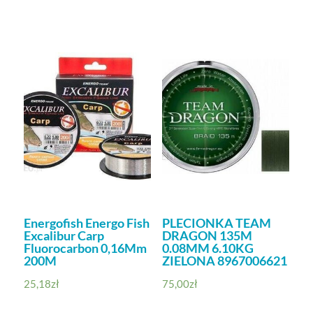
Energofish Energo Fish
PLECIONKA TEAM
Excalibur Carp
DRAGON 135M
Fluorocarbon 0,16Mm
0.08MM 6.10KG
200M
ZIELONA 8967006621
25,18
zł
75,00
zł