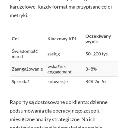
karuzelowe. Każdy format ma przypisane cele i
metryki.
Oczekiwany
Cel
Kluczowy KPI
wynik
Świadomość
zasięg
50–200 tys.
marki
wskaźnik
Zaangażowanie
3–8%
engagement
Sprzedaż
konwersje
ROI 2x–5x
Raporty są dostosowane do klienta: dzienne
podsumowania dla operacyjnego zespołu i
miesięczne analizy strategiczne. Na ich
podstawie optymalizujemy kolejne emisje.