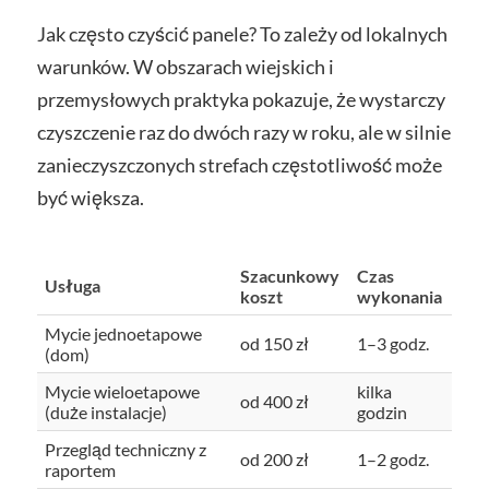
Jak często czyścić panele? To zależy od lokalnych
warunków. W obszarach wiejskich i
przemysłowych praktyka pokazuje, że wystarczy
czyszczenie raz do dwóch razy w roku, ale w silnie
zanieczyszczonych strefach częstotliwość może
być większa.
Szacunkowy
Czas
Usługa
koszt
wykonania
Mycie jednoetapowe
od 150 zł
1–3 godz.
(dom)
Mycie wieloetapowe
kilka
od 400 zł
(duże instalacje)
godzin
Przegląd techniczny z
od 200 zł
1–2 godz.
raportem