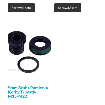
Sprawdź sam
Sprawdź sam
Sram Śruba Ramienia
Korby Truvativ
M15/M22