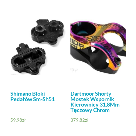
Shimano Bloki
Dartmoor Shorty
Pedałów Sm-Sh51
Mostek Wspornik
Kierownicy 31,8Mm
Tęczowy Chrom
59,98
zł
379,82
zł