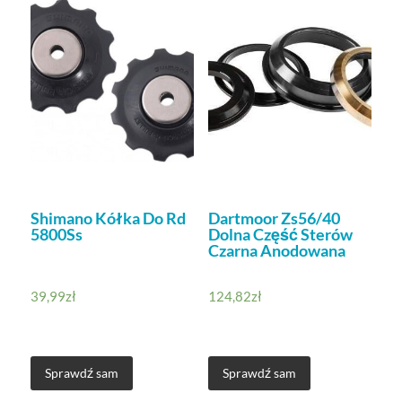
Shimano Kółka Do Rd
Dartmoor Zs56/40
5800Ss
Dolna Część Sterów
Czarna Anodowana
39,99
zł
124,82
zł
Sprawdź sam
Sprawdź sam