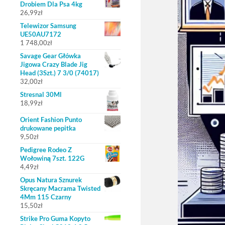
Drobiem Dla Psa 4kg
26,99
zł
Telewizor Samsung
UE50AU7172
1 748,00
zł
Savage Gear Główka
Jigowa Crazy Blade Jig
Head (3Szt.) 7 3/0 (74017)
32,00
zł
Stresnal 30Ml
18,99
zł
Orient Fashion Punto
drukowane pepitka
9,50
zł
Pedigree Rodeo Z
Wołowiną 7szt. 122G
4,49
zł
Opus Natura Sznurek
Skręcany Macrama Twisted
4Mm 115 Czarny
15,50
zł
Strike Pro Guma Kopyto