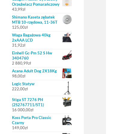
Orzeźwiacz Pomarańczowy
43,99
zł
Shimano Kaseta zębatek
MTB 10-rzędowa, 11-36T
125,00
zł
Waga Bagażowa 40kg
2xAAA LCD
31,92
zł
Einhell Gc-Pm 52 S Hw
3404760
2 880,99
zł
Acana Adult Dog 2X18Kg
98,00
zł
Logic Statyw
222,00
zł
Stiga ST 7276 PH
(2S2767711/ST1)
16 000,00
zł
Koss Porta Pro Classic
Czarny
149,00
zł