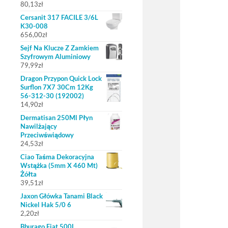
80,13
zł
Cersanit 317 FACILE 3/6L
K30-008
656,00
zł
Sejf Na Klucze Z Zamkiem
Szyfrowym Aluminiowy
79,99
zł
Dragon Przypon Quick Lock
Surflon 7X7 30Cm 12Kg
56-312-30 (192002)
14,90
zł
Dermatisan 250Ml Płyn
Nawilżający
Przeciwświądowy
24,53
zł
Ciao Taśma Dekoracyjna
Wstążka (5mm X 460 Mt)
Żółta
39,51
zł
Jaxon Główka Tanami Black
Nickel Hak 5/0 6
2,20
zł
Bburago Fiat 500L