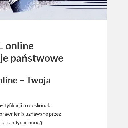
 online
cje państwowe
line – Twoja
rtyfikacji to doskonała
uprawnienia uznawane przez
ania kandydaci mogą