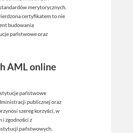
 standardów merytorycznych.
ierdzona certyfikatem to nie
ment budowania
tucje państwowe oraz
ch AML online
nstytucje państwowe
inistracji publicznej oraz
rzynosi szereg korzyści, w
 i zgodności z
instytucji państwowych.