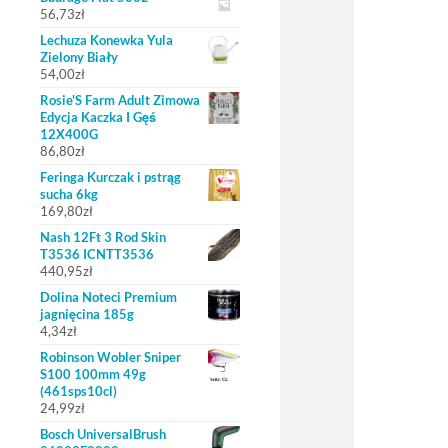
56,73
zł
Lechuza Konewka Yula
Zielony Biały
54,00
zł
Rosie'S Farm Adult Zimowa
Edycja Kaczka I Gęś
12X400G
86,80
zł
Feringa Kurczak i pstrąg
sucha 6kg
169,80
zł
Nash 12Ft 3 Rod Skin
T3536 ICNTT3536
440,95
zł
Dolina Noteci Premium
jagnięcina 185g
4,34
zł
Robinson Wobler Sniper
S100 100mm 49g
(461sps10cl)
24,99
zł
Bosch UniversalBrush