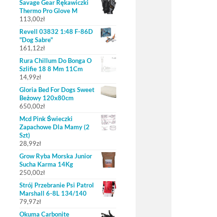
Savage Gear Rękawiczki
Thermo Pro Glove M
113,00
zł
Revell 03832 1:48 F-86D
"Dog Sabre"
161,12
zł
Rura Chillum Do Bonga O
Szlifie 18 8 Mm 11Cm
14,99
zł
Gloria Bed For Dogs Sweet
Beżowy 120x80cm
650,00
zł
Mcd Pink Świeczki
Zapachowe Dla Mamy (2
Szt)
28,99
zł
Grow Ryba Morska Junior
Sucha Karma 14Kg
250,00
zł
Strój Przebranie Psi Patrol
Marshall 6-8L 134/140
79,97
zł
Okuma Carbonite