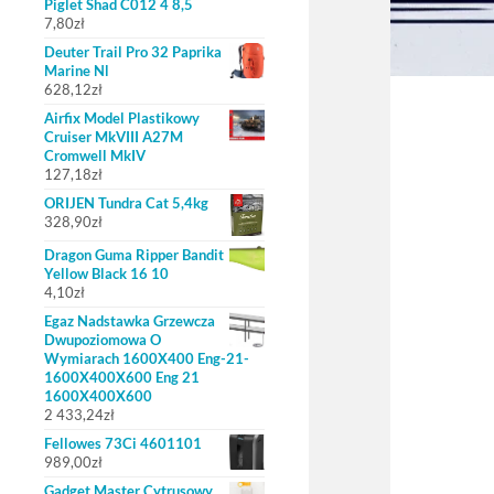
Piglet Shad C012 4 8,5
7,80
zł
Deuter Trail Pro 32 Paprika
Marine Nl
628,12
zł
Airfix Model Plastikowy
Cruiser MkVIII A27M
Cromwell MkIV
127,18
zł
ORIJEN Tundra Cat 5,4kg
328,90
zł
Dragon Guma Ripper Bandit
Yellow Black 16 10
4,10
zł
Egaz Nadstawka Grzewcza
Dwupoziomowa O
Wymiarach 1600X400 Eng-21-
1600X400X600 Eng 21
1600X400X600
2 433,24
zł
Fellowes 73Ci 4601101
989,00
zł
Gadget Master Cytrusowy