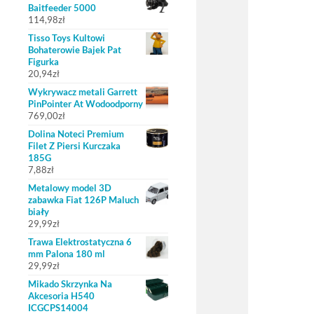
Baitfeeder 5000
114,98
zł
Tisso Toys Kultowi
Bohaterowie Bajek Pat
Figurka
20,94
zł
Wykrywacz metali Garrett
PinPointer At Wodoodporny
769,00
zł
Dolina Noteci Premium
Filet Z Piersi Kurczaka
185G
7,88
zł
Metalowy model 3D
zabawka Fiat 126P Maluch
biały
29,99
zł
Trawa Elektrostatyczna 6
mm Palona 180 ml
29,99
zł
Mikado Skrzynka Na
Akcesoria H540
ICGCPS14004