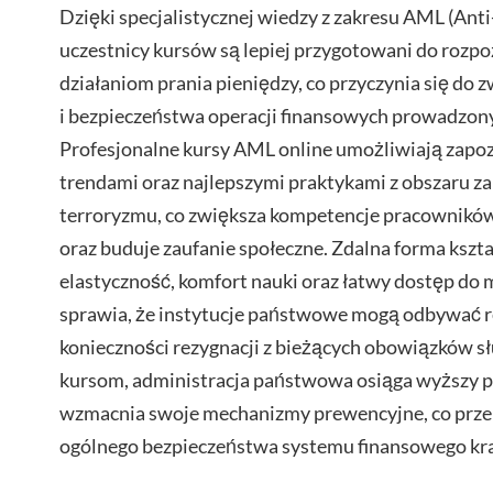
Dzięki specjalistycznej wiedzy z zakresu AML (Ant
uczestnicy kursów są lepiej przygotowani do rozpo
działaniom prania pieniędzy, co przyczynia się do 
i bezpieczeństwa operacji finansowych prowadzon
Profesjonalne kursy AML online umożliwiają zapoz
trendami oraz najlepszymi praktykami z obszaru z
terroryzmu, co zwiększa kompetencje pracowników 
oraz buduje zaufanie społeczne. Zdalna forma kszt
elastyczność, komfort nauki oraz łatwy dostęp do 
sprawia, że instytucje państwowe mogą odbywać re
konieczności rezygnacji z bieżących obowiązków s
kursom, administracja państwowa osiąga wyższy p
wzmacnia swoje mechanizmy prewencyjne, co prze
ogólnego bezpieczeństwa systemu finansowego kra