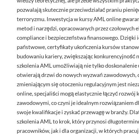
wiedzy teoretycznej, ale przede wszystkim praktyc
pozwalają skutecznie przeciwdziałać praniu pieni
terroryzmu. Inwestycja w kursy AML online gwaran
metod i narzędzi, opracowanych przez czołowych e
compliance i bezpieczeństwa finansowego. Dzięki i
państwowe, certyfikaty ukończenia kursów stanow
budowaniu kariery, zwiększając konkurencyjność n
szkolenia AML umożliwiają nie tylko doskonalenie 
otwierają drzwi do nowych wyzwań zawodowych, 
zmieniającym się otoczeniu regulacyjnym jest niez
online, specjaliści mogą elastycznie łączyć rozwój
zawodowymi, co czyni je idealnym rozwiązaniem d
swoje kwalifikacje i zyskać przewagę w branży. Dl
szkolenia AML to krok, który przynosi długotermi
pracowników, jak i dla organizacji, w których pracuj