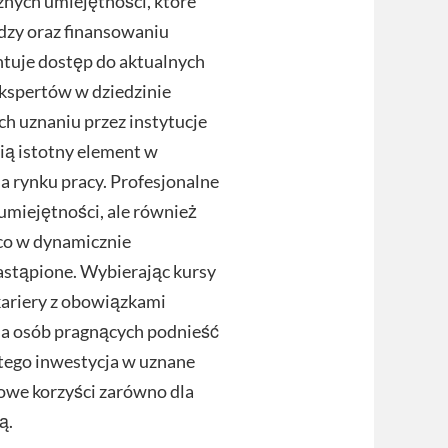
znych umiejętności, które
ędzy oraz finansowaniu
tuje dostęp do aktualnych
kspertów w dziedzinie
ch uznaniu przez instytucje
ią istotny element w
a rynku pracy. Profesjonalne
umiejętności, ale również
co w dynamicznie
astąpione. Wybierając kursy
 kariery z obowiązkami
la osób pragnących podnieść
atego inwestycja w uznane
nowe korzyści zarówno dla
ą.