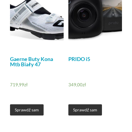
Gaerne Buty Kona
PRIDO i5
Mtb Biały 47
719,99
zł
349,00
zł
Sprawdź sam
Sprawdź sam