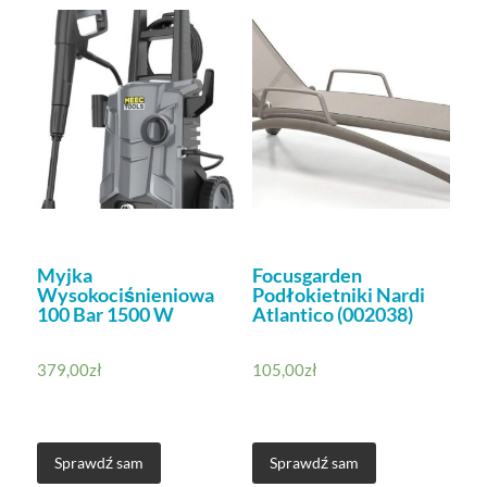
Myjka
Focusgarden
Wysokociśnieniowa
Podłokietniki Nardi
100 Bar 1500 W
Atlantico (002038)
379,00
zł
105,00
zł
Sprawdź sam
Sprawdź sam