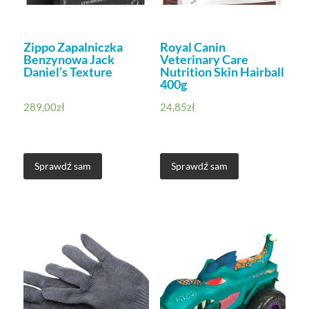
Zippo Zapalniczka
Royal Canin
Benzynowa Jack
Veterinary Care
Daniel’s Texture
Nutrition Skin Hairball
400g
289,00
zł
24,85
zł
Sprawdź sam
Sprawdź sam