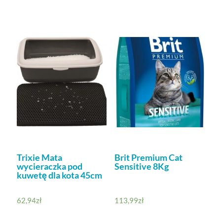
Trixie Mata
Brit Premium Cat
wycieraczka pod
Sensitive 8Kg
kuwetę dla kota 45cm
62,94
zł
113,99
zł