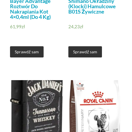
Bayer Advantage
Shimano Okładziny
Roztwór Do
(Klocki) Hamulcowe
Nakrapiania Kot
B01S Żywiczne
4×0,4ml (Do 4 Kg)
61,99
zł
24,23
zł
Sprawdź sam
Sprawdź sam