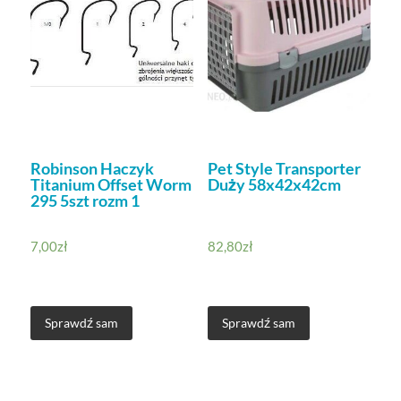
Robinson Haczyk
Pet Style Transporter
Titanium Offset Worm
Duży 58x42x42cm
295 5szt rozm 1
7,00
zł
82,80
zł
Sprawdź sam
Sprawdź sam