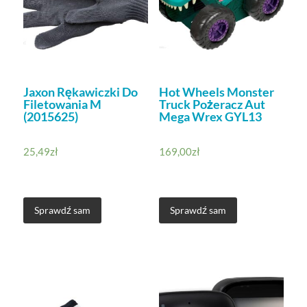
Jaxon Rękawiczki Do
Hot Wheels Monster
Filetowania M
Truck Pożeracz Aut
(2015625)
Mega Wrex GYL13
25,49
zł
169,00
zł
Sprawdź sam
Sprawdź sam